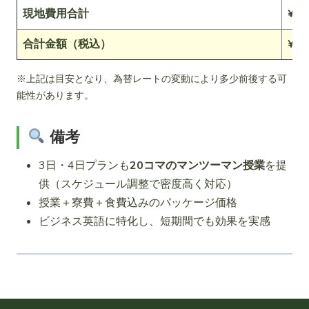
現地費用合計
¥49
合計金額（税込）
¥39
※上記は目安となり、為替レートの変動により多少前後する可
能性があります。
備考
3日・4日プランも
20コマのマンツーマン授業
を提
供（スケジュール調整で密度高く対応）
授業＋寮費＋食費込みのパッケージ価格
ビジネス英語に特化し、短期間でも効果を実感