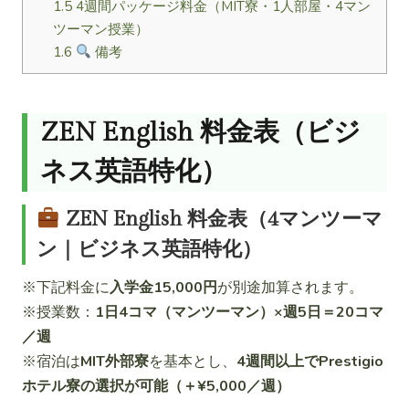
1.5
4週間パッケージ料金（MIT寮・1人部屋・4マン
ツーマン授業）
1.6
備考
ZEN English 料金表（ビジ
ネス英語特化）
ZEN English 料金表（4マンツーマ
ン｜ビジネス英語特化）
※下記料金に
入学金15,000円
が別途加算されます。
※授業数：
1日4コマ（マンツーマン）×週5日＝20コマ
／週
※宿泊は
MIT外部寮
を基本とし、
4週間以上でPrestigio
ホテル寮の選択が可能（＋¥5,000／週）