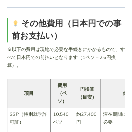
その他費用（日本円での事
前お支払い）
※以下の費用は現地で必要な手続きにかかるもので、す
べて日本円での前払いとなります（1ペソ＝2.6円換
算）。
費用
円換算
項目
（ペ
備
（目安）
ソ）
SSP（特別就学許
10,540
約27,400
滞在期間にか
可証）
ペソ
円
必要