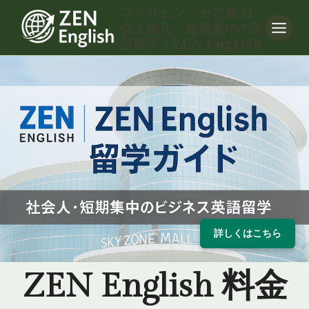
内
フィリピン・セブ島 社
会人特化・短期集中の英
容
語留学｜ZEN English
を
ス
キ
ッ
プ
詳しくはこちら
ZEN English 料金