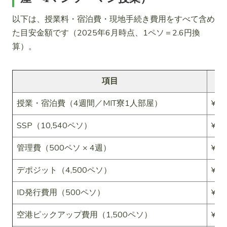
以下は、授業料・宿泊費・現地手続き費用をすべて含め
た目安金額です（2025年6月時点、1ペソ＝2.6円換
算）。
項目
授業・宿泊費（4週間／MIT寮1人部屋）
¥35
SSP（10,540ペソ）
¥27
管理費（500ペソ × 4週）
¥5,
デポジット（4,500ペソ）
¥11
ID発行費用（500ペソ）
¥1,
空港ピックアップ費用（1,500ペソ）
¥3,