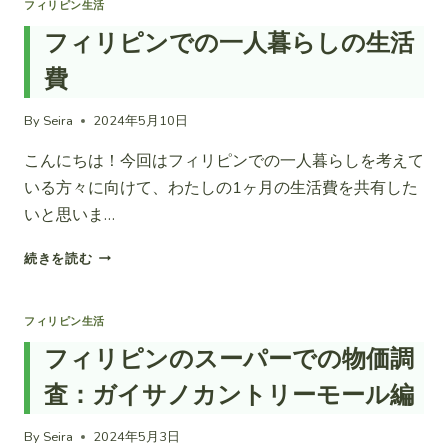
ピ
フィリピン生活
ン
フィリピンでの一人暮らしの生活
大
学
費
留
学
By
Seira
2024年5月10日
生
の
こんにちは！今回はフィリピンでの一人暮らしを考えて
１
いる方々に向けて、わたしの1ヶ月の生活費を共有した
日
いと思いま…
フ
続きを読む
ィ
リ
ピ
フィリピン生活
ン
フィリピンのスーパーでの物価調
で
の
査：ガイサノカントリーモール編
一
人
By
Seira
2024年5月3日
暮