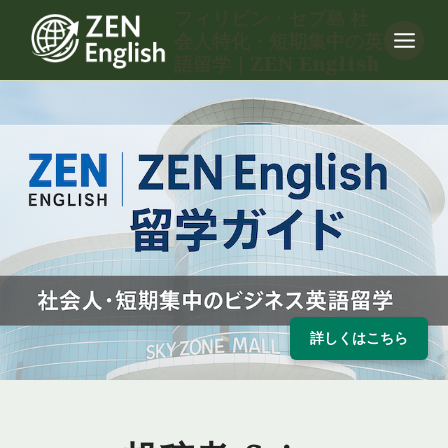
内
フィリピン・セブ島 社
会人特化・短期集中の英
容
語留学｜ZEN English
を
ス
キ
ッ
プ
詳しくはこちら