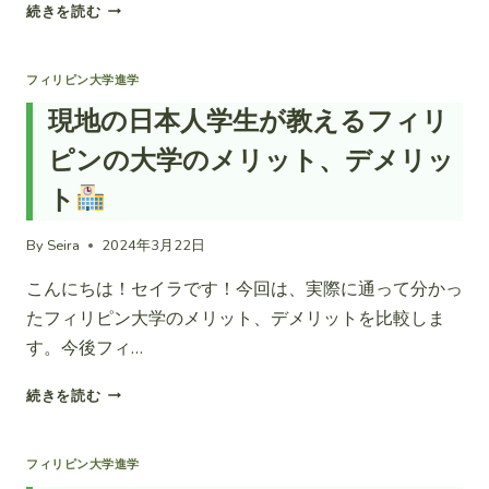
現
続きを読む
地
生
が
フィリピン大学進学
語
現地の日本人学生が教えるフィリ
る、
フ
ピンの大学のメリット、デメリッ
ィ
リ
ト
ピ
ン
By
Seira
2024年3月22日
で
の
こんにちは！セイラです！今回は、実際に通って分かっ
カ
たフィリピン大学のメリット、デメリットを比較しま
ル
す。今後フィ…
チ
ャ
現
続きを読む
ー
地
シ
の
ョ
日
ッ
フィリピン大学進学
本
ク