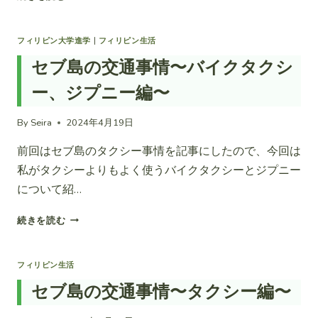
ガ
ィ
イ
リ
サ
ピ
フィリピン大学進学
|
フィリピン生活
ノ
ン
セブ島の交通事情〜バイクタクシ
カ
滞
ン
在
ー、ジプニー編〜
ト
中
リ
の
By
Seira
2024年4月19日
ー
安
モ
全
前回はセブ島のタクシー事情を記事にしたので、今回は
ー
対
私がタクシーよりもよく使うバイクタクシーとジプニー
ル
策：
編
私
について紹…
が
実
セ
続きを読む
践
ブ
し
島
て
の
フィリピン生活
い
交
セブ島の交通事情〜タクシー編〜
る
通
7
事