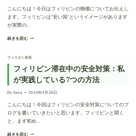
ら
こんにちは！今日はフィリピンの物価についてお伝えし
し
ます。フィリピンは”安い国”というイメージがあります
の
生
が実際の…
活
費
フ
続きを読む
ィ
リ
ピ
フィリピン生活
ン
フィリピン滞在中の安全対策：私
の
ス
が実践している7つの方法
ー
パ
By
Seira
2024年4月26日
ー
で
こんにちは！今回はフィリピンの安全対策についてのブ
の
ログを書いていきたいと思います。フィリピンと聞く
物
価
と、まず初め…
調
査：
フ
続きを読む