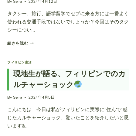
つ
By
Seira
2024年4月12日
情〜
の
バ
タクシー、旅行、語学留学でセブに来る方には一番よく
方
イ
法
ク
使われる交通手段ではないでしょうか？今回はそのタク
タ
シーについ…
ク
シ
セ
続きを読む
ー、
ブ
ジ
島
プ
の
フィリピン生活
ニ
交
ー
現地生が語る、フィリピンでのカ
通
編〜
事
ルチャーショック
情〜
タ
By
Seira
2024年4月5日
ク
シ
こんにちは！今日は私がフィリピンに実際に”住んで”感
ー
じたカルチャーショック、驚いたことを紹介したいと思
編〜
います&…