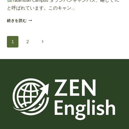
Talamban Campus タランバンキャンパス、略してTC
メ
外
と呼ばれています。このキャン…
リ
の
ッ
キ
USC
ト
続きを読む
ャ
キ
ン
ャ
パ
ン
ス
ペ
次
1
2
パ
編〜
ス
の
ー
紹
介〜
ペ
ジ
タ
ー
ラ
ナ
ン
ジ
バ
ビ
ン
キ
ゲ
ャ
ン
ー
パ
ス
シ
編〜