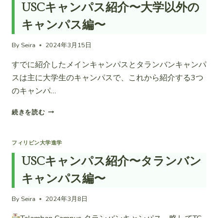
USCキャンパス紹介〜大学以外の
人
学
キャンパス編〜
生
が
By
Seira
2024年3月15日
教
え
すでに紹介したメインキャンパスとタランバンキャンパ
る
スは主に大学生のキャンパスで、これから紹介する3つ
フ
ィ
のキャンパ…
リ
ピ
USC
続きを読む
ン
キ
の
ャ
大
ン
フィリピン大学進学
学
パ
USCキャンパス紹介〜タランバン
の
ス
メ
紹
キャンパス編〜
リ
介〜
ッ
大
By
Seira
2024年3月8日
ト、
学
デ
以