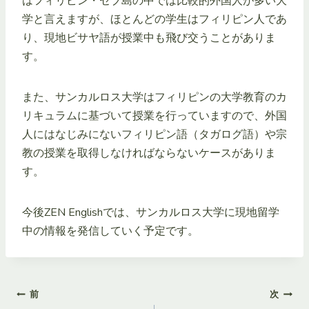
はフィリピン・セブ島の中では比較的外国人が多い大
学と言えますが、ほとんどの学生はフィリピン人であ
り、現地ビサヤ語が授業中も飛び交うことがありま
す。
また、サンカルロス大学はフィリピンの大学教育のカ
リキュラムに基づいて授業を行っていますので、外国
人にはなじみにないフィリピン語（タガログ語）や宗
教の授業を取得しなければならないケースがありま
す。
今後ZEN Englishでは、サンカルロス大学に現地留学
中の情報を発信していく予定です。
投
前
次