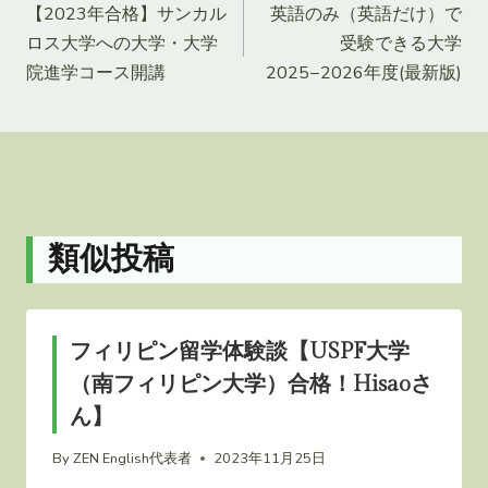
【2023年合格】サンカル
英語のみ（英語だけ）で
稿
ロス大学への大学・大学
受験できる大学
ナ
院進学コース開講
2025−2026年度(最新版)
ビ
ゲ
ー
類似投稿
シ
ョ
フィリピン留学体験談【USPF大学
ン
（南フィリピン大学）合格！Hisaoさ
ん】
By
ZEN English代表者
2023年11月25日