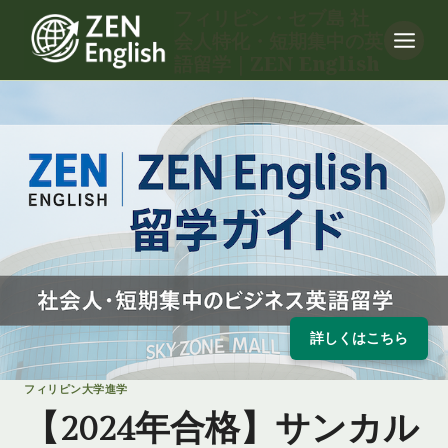
内
フィリピン・セブ島 社
会人特化・短期集中の英
容
語留学｜ZEN English
を
ス
キ
ッ
プ
詳しくはこちら
フィリピン大学進学
【2024年合格】サンカル